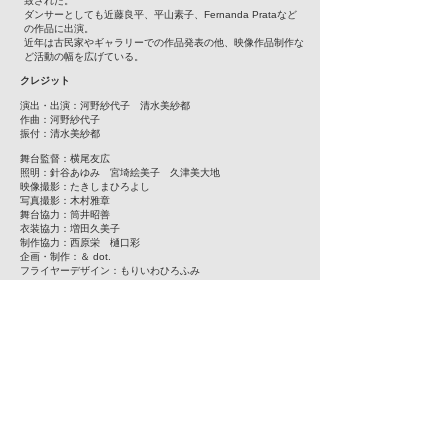
致された。
ダンサーとしても近藤良平、平山素子、Fernanda Prataなど
の作品に出演。
近年は古民家やギャラリーでの作品発表の他、映像作品制作な
ど活動の幅を広げている。
クレジット
演出・出演：河野紗代子 清水美紗都
作曲：河野紗代子
​振付：清水美紗都
舞台監督：横尾友広
照明：針谷あゆみ 宮埼絵美子 久津美大地
映像撮影：たきしまひろよし
写真撮影：木村雅章
舞台協力：筒井昭善
衣装協力：増田久美子
制作協力：西原栄 樋口彩
企画・制作：＆ dot.
フライヤーデザイン：もりいわひろふみ
主催：&dot.
本公演に関するお問い合わせ:
andot.dance@gmail.com