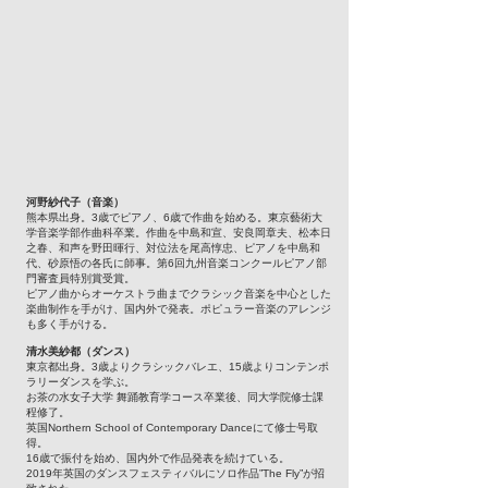
河野紗代子（音楽）
熊本県出身。3歳でピアノ、6歳で作曲を始める。東京藝術大
学音楽学部作曲科卒業。作曲を中島和宣、安良岡章夫、松本日
之春、和声を野田暉行、対位法を尾高惇忠、ピアノを中島和
代、砂原悟の各氏に師事。第6回九州音楽コンクールピアノ部
門審査員特別賞受賞。
ピアノ曲からオーケストラ曲までクラシック音楽を中心とした
楽曲制作を手がけ、国内外で発表。ポピュラー音楽のアレンジ
も多く手がける。
清水美紗都（ダンス）
東京都出身。3歳よりクラシックバレエ、15歳よりコンテンポ
ラリーダンスを学ぶ。
お茶の水女子大学 舞踊教育学コース卒業後、同大学院修士課
程修了。
英国Northern School of Contemporary Danceにて修士号取
得。
16歳で振付を始め、国内外で作品発表を続けている。
2019年英国のダンスフェスティバルにソロ作品”The Fly”が招