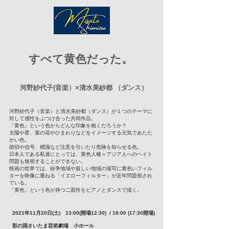
​すべて黄色だった。
河野紗代子(音楽）×清水美紗都 （ダンス）
河野紗代子（音楽）と清水美紗都（ダンス）が１つのテーマに
対して感性をぶつけ合った共同作品。
「黄色」という色からどんな印象を抱くだろうか？
太陽や星、菜の花やひまわりなどをイメージする元気であたた
かい色。
踏切や信号、標識など注意を引いたり危険を知らせる色。
日本人である私達にとっては、黄色人種＝アジア人へのヘイト
問題も無視することができない。
映画の世界では、紛争地域や貧しい地域の描写に黄色いフィル
ターを映像に重ねる「イエローフィルター」が近年問題視され
ている。
「黄色」という色が持つ二面性をピアノとダンスで描く。
2021年11月20日(土) 13:00(開場12:30) / 18:00 (17:30開場)
彩の国さいたま芸術劇場 小ホール