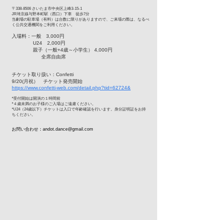
〒338-8506 さいたま市中央区上峰3-15-1
JR埼京線与野本町駅（西口）下車 徒歩7分
当劇場の駐車場（有料）は台数に限りがありますので、ご来場の際は、なるべ
く公共交通機関をご利用ください。
入場料：一般 3,000円
U24 2,000円
親子（一般+4歳～小学生） 4,000円
全席自由席
チケット取り扱い：Confetti
9/20(月祝） チケット発売開始
https://www.confetti-web.com/detail.php?tid=62724&
*受付開始は開演の１時間前
*４歳未満のお子様のご入場はご遠慮ください。
*U24（24歳以下）チケットは入口で年齢確認を行います。身分証明証をお持
ちください。
お問い合わせ：
andot.dance@gmail.com