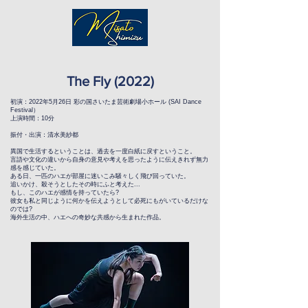
The Fly (2022)
初演：2022年5月26日 彩の国さいたま芸術劇場小ホール (SAI Dance
Festival）
上演時間：10分
振付・出演：清水美紗都
異国で生活するということは、過去を一度白紙に戻すということ。
言語や文化の違いから自身の意見や考えを思ったように伝えきれず無力
感を感じていた。
ある日、一匹のハエが部屋に迷いこみ騒々しく飛び回っていた。
追いかけ、殺そうとしたその時にふと考えた...
もし、このハエが感情を持っていたら?
彼女も私と同じように何かを伝えようとして必死にもがいているだけな
のでは?
海外生活の中、ハエへの奇妙な共感から生まれた作品。